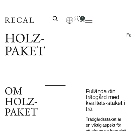
0
HOLZ-
F
PAKET
OM
Fullända din
trädgård med
HOLZ-
kvalitets-staket i
PAKET
trä
Trädgårdsstaket är
en viktig aspekt för
att skapa en komplett