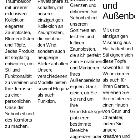
Traumbalkon
Privatsphäre zu
und
Grenzen und
mit unserer
schaffen, mit
definieren Sie
Außenber
exklusiven
unserer
Schönheit mit
Kollektion
einzigartigen
unserem
eleganter
Kollektion an
Mit einer
Sortiment an
Zaunpfosten,
Zaunpfosten,
einzigartigen
leichten und
Blumenkästen
die nicht nur
Mischung aus
luftigen
und Töpfe.
den Wind,
Haltbarkeit und
Zaunpfosten,
Jedes Produkt
sondern auch
Stil eignen sich
die sich perfekt
ist sorgfältig
neugierige
diese Töpfe
zum Einrahmen
entworfen, um
Blicke abhalten.
sowohl für Ihr
und Markieren
Stil und
Unsere
Wohnzimmer
Ihres
Funktionalität
verschiedenen
als auch für
Außenbereichs
zu vereinen und
Modelle bieten
Ihren Garten.
eignen. Ganz
Ihre Terrasse
sowohl Eleganz
Verleihen Sie
gleich, ob Sie
zu einer
als auch
Ihrem Interieur
sie rund um
persönlichen
Funktion.
einen Hauch
Ihre
Oase der
von Grün und
Grundstücksgrenze
.
Schönheit und
Charakter,
platzieren,
des Komforts
indem Sie
bestimmte
zu machen.
unsere
Bereiche
kreativen und
abgrenzen oder
.