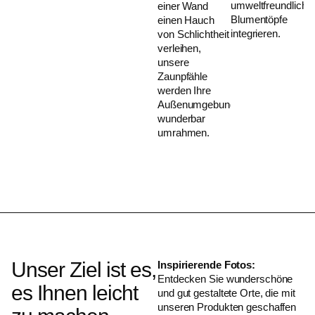
umweltfreundliche
einer Wand
Blumentöpfe
einen Hauch
integrieren.
von Schlichtheit
verleihen,
.
unsere
Zaunpfähle
werden Ihre
Außenumgebung
wunderbar
umrahmen.
.
Unser Ziel ist es,
Inspirierende Fotos:
Entdecken Sie wunderschöne
es Ihnen leicht
und gut gestaltete Orte, die mit
unseren Produkten geschaffen