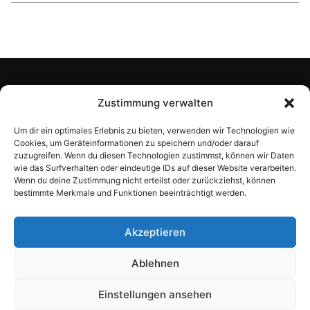
Konto
Zustimmung verwalten
Laden
Um dir ein optimales Erlebnis zu bieten, verwenden wir Technologien wie
Cookies, um Geräteinformationen zu speichern und/oder darauf
zuzugreifen. Wenn du diesen Technologien zustimmst, können wir Daten
Information
wie das Surfverhalten oder eindeutige IDs auf dieser Website verarbeiten.
Wenn du deine Zustimmung nicht erteilst oder zurückziehst, können
bestimmte Merkmale und Funktionen beeinträchtigt werden.
Über Recal
Akzeptieren
Ablehnen
© Recal (Åminne Trädgårdsprodukter AB)
2026. All Rights Reserved.
Einstellungen ansehen